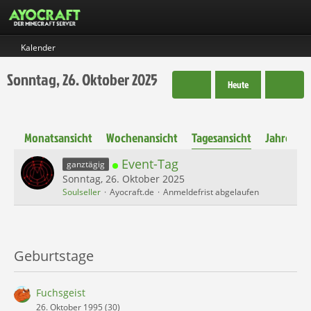
Kalender
Sonntag, 26. Oktober 2025
Heute
Monatsansicht
Wochenansicht
Tagesansicht
Jahresans
Event-Tag
ganztägig
Sonntag, 26. Oktober 2025
Soulseller
Ayocraft.de
Anmeldefrist abgelaufen
Geburtstage
Fuchsgeist
26. Oktober 1995 (30)