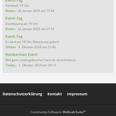
Event-Tag
Paintball, 19 Uhr
Bowhu
28. Januar 2025 um 17:44
Event-Tag
Doodlejump ab 19 Uhr
Bowhu
22. Januar 2025 um 21:12
Event-Tag
Es wird um 18 Uhr Waterjump geben!
Glibbor
5. Oktober 2024 um 21:40
Bomberman Event
Mal ganz runtergebrochen hast du verschiedene…
TeaJay_
1. Oktober 2024 um 20:13
Datenschutzerklärung
Kontakt
Impressum
Community-Software:
WoltLab Suite™