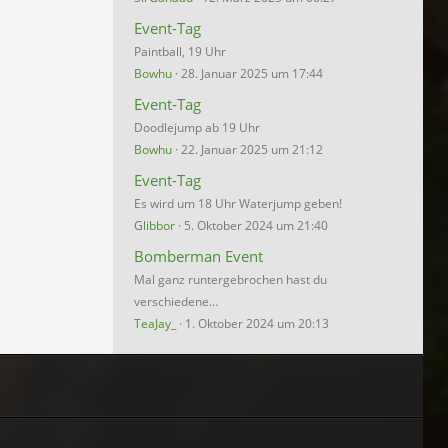
Event-Tag
Paintball, 19 Uhr
Bowhu
28. Januar 2025 um 17:44
Event-Tag
Doodlejump ab 19 Uhr
Bowhu
22. Januar 2025 um 21:12
Event-Tag
Es wird um 18 Uhr Waterjump geben!
Glibbor
5. Oktober 2024 um 21:40
Bomberman Event
Mal ganz runtergebrochen hast du
verschiedene…
TeaJay_
1. Oktober 2024 um 20:13