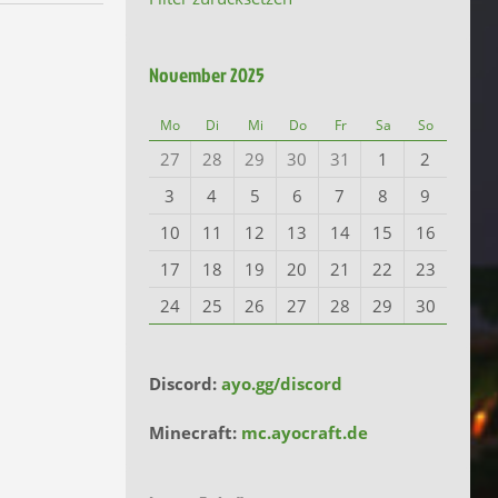
November 2025
Mo
Di
Mi
Do
Fr
Sa
So
27
28
29
30
31
1
2
3
4
5
6
7
8
9
10
11
12
13
14
15
16
17
18
19
20
21
22
23
24
25
26
27
28
29
30
Discord:
ayo.gg/discord
Minecraft:
mc.ayocraft.de