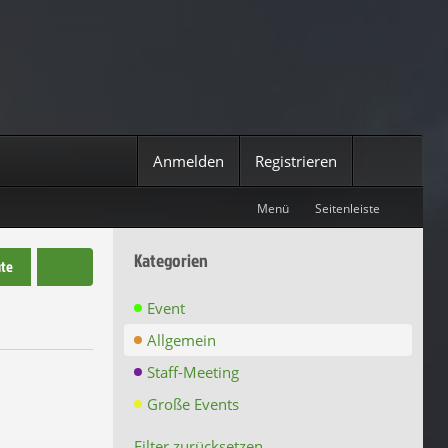
Anmelden
Registrieren
Menü
Seitenleiste
Kategorien
te
Event
Allgemein
Staff-Meeting
Große Events
Filter zurücksetzen