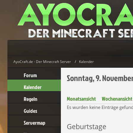
AyoCraft.de - Der Minecraft Server
Kalender
Forum
Sonntag, 9. November
Kalender
Monatsansicht
Wochenansicht
Regeln
Es wurden keine Einträge gefun
Guides
Servermap
Geburtstage