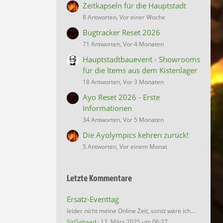
Zeitkapseln für die Hauptstadt
8 Antworten, Vor einer Woche
Bugtracker Reset 2026
71 Antworten, Vor 4 Monaten
Hauptstadtbauevent - Showrooms
für die Items aus dem Kistenlager
18 Antworten, Vor 3 Monaten
Ayo Reset 2026 - Erste
Informationen
34 Antworten, Vor 5 Monaten
Die Ayolympics kehren zurück!
5 Antworten, Vor einem Monat
Letzte Kommentare
Ersatz-Eventtag
leider nicht meine Online Zeit, sonst wäre ich…
SirGahaad
12. März 2025 um 06:27