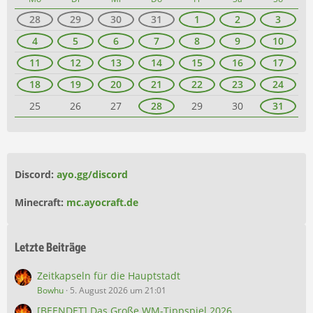
28
29
30
31
1
2
3
4
5
6
7
8
9
10
11
12
13
14
15
16
17
18
19
20
21
22
23
24
25
26
27
28
29
30
31
Discord:
ayo.gg/discord
Minecraft:
mc.ayocraft.de
Letzte Beiträge
Zeitkapseln für die Hauptstadt
Bowhu
5. August 2026 um 21:01
[BEENDET] Das Große WM-Tippspiel 2026