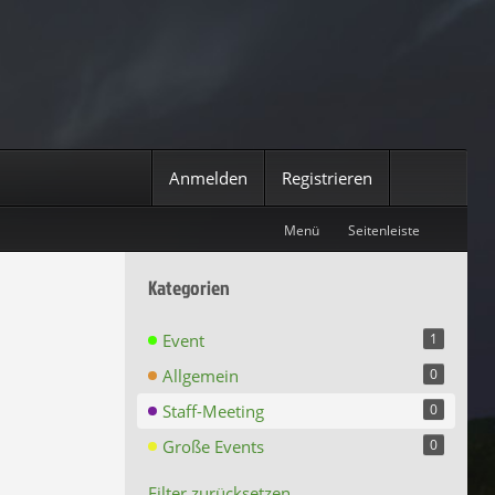
Anmelden
Registrieren
Menü
Seitenleiste
Kategorien
Event
1
Allgemein
0
Staff-Meeting
0
Große Events
0
Filter zurücksetzen