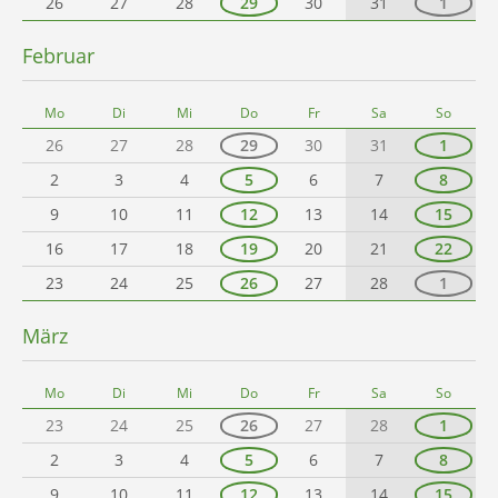
26
27
28
29
30
31
1
Februar
Mo
Di
Mi
Do
Fr
Sa
So
26
27
28
29
30
31
1
2
3
4
5
6
7
8
9
10
11
12
13
14
15
16
17
18
19
20
21
22
23
24
25
26
27
28
1
März
Mo
Di
Mi
Do
Fr
Sa
So
23
24
25
26
27
28
1
2
3
4
5
6
7
8
9
10
11
12
13
14
15