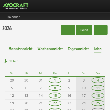
Kalender
2026
Heute
Monatsansicht
Wochenansicht
Tagesansicht
Jahresans
Januar
Mo
Di
Mi
Do
Fr
Sa
So
29
30
31
1
2
3
4
5
6
7
8
9
10
11
12
13
14
15
16
17
18
19
20
21
22
23
24
25