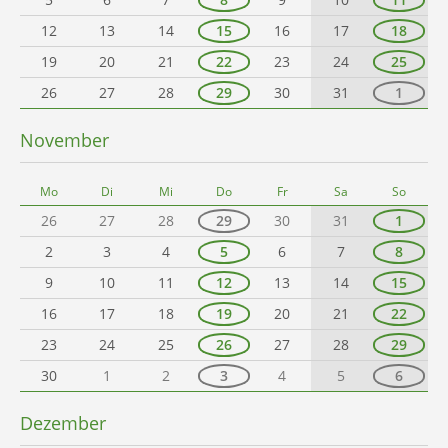
12
13
14
15
16
17
18
19
20
21
22
23
24
25
26
27
28
29
30
31
1
November
Mo
Di
Mi
Do
Fr
Sa
So
26
27
28
29
30
31
1
2
3
4
5
6
7
8
9
10
11
12
13
14
15
16
17
18
19
20
21
22
23
24
25
26
27
28
29
30
1
2
3
4
5
6
Dezember