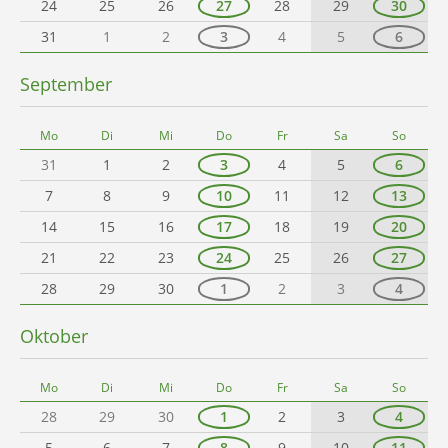
24
25
26
27
28
29
30
31
1
2
3
4
5
6
September
Mo
Di
Mi
Do
Fr
Sa
So
31
1
2
3
4
5
6
7
8
9
10
11
12
13
14
15
16
17
18
19
20
21
22
23
24
25
26
27
28
29
30
1
2
3
4
Oktober
Mo
Di
Mi
Do
Fr
Sa
So
28
29
30
1
2
3
4
5
6
7
8
9
10
11