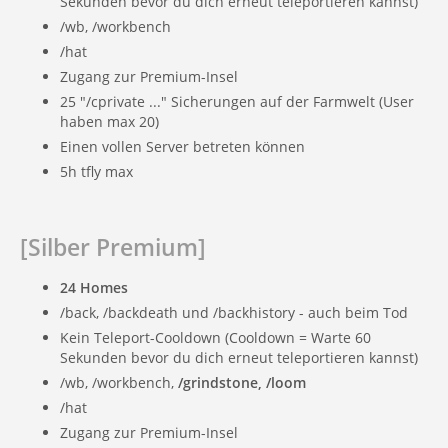
Sekunden bevor du dich erneut teleportieren kannst)
/wb, /workbench
/hat
Zugang zur Premium-Insel
25 "/cprivate ..." Sicherungen auf der Farmwelt (User
haben max 20)
Einen vollen Server betreten können
5h tfly max
[Silber Premium]
24 Homes
/back, /backdeath und /backhistory - auch beim Tod
Kein Teleport-Cooldown (Cooldown = Warte 60
Sekunden bevor du dich erneut teleportieren kannst)
/wb, /workbench,
/grindstone, /loom
/hat
Zugang zur Premium-Insel