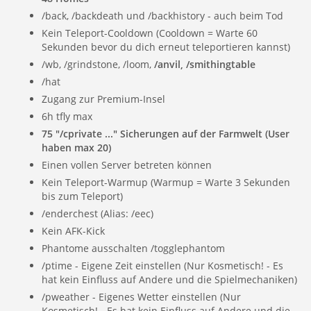
/back, /backdeath und /backhistory - auch beim Tod
Kein Teleport-Cooldown (Cooldown = Warte 60
Sekunden bevor du dich erneut teleportieren kannst)
/wb,
/grindstone, /loom,
/anvil, /smithingtable
/hat
Zugang zur Premium-Insel
6h tfly max
75 "/cprivate ..." Sicherungen auf der Farmwelt (User
haben max 20)
Einen vollen Server betreten können
Kein Teleport-Warmup (Warmup = Warte 3 Sekunden
bis zum Teleport)
/enderchest (Alias: /eec)
Kein AFK-Kick
Phantome ausschalten /togglephantom
/ptime - Eigene Zeit einstellen (Nur Kosmetisch! - Es
hat kein Einfluss auf Andere und die Spielmechaniken)
/pweather - Eigenes Wetter einstellen (Nur
Kosmetisch! - Es hat kein Einfluss auf Andere und die