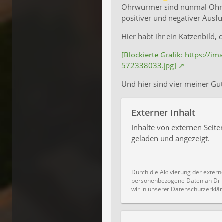
Ohrwürmer sind nunmal Ohrwü
positiver und negativer Ausf
Hier habt ihr ein Katzenbild,
[Blockierte Grafik: https://
572338033.jpg]
Und hier sind vier meiner G
Externer Inhalt
Inhalte von externen Sei
geladen und angezeigt.
Durch die Aktivierung der extern
personenbezogene Daten an Drit
wir in unserer Datenschutzerklär