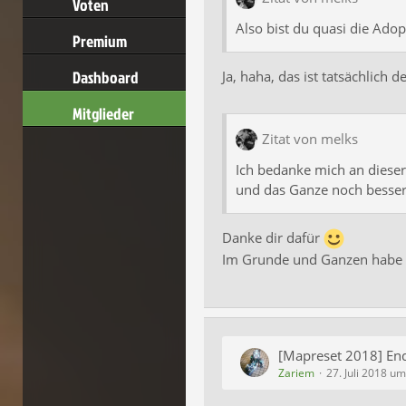
Voten
Also bist du quasi die Ado
Premium
Dashboard
Ja, haha, das ist tatsächlich 
Mitglieder
Zitat von melks
Ich bedanke mich an dieser
und das Ganze noch besser
Danke dir dafür
Im Grunde und Ganzen habe 
[Mapreset 2018] En
Zariem
27. Juli 2018 u