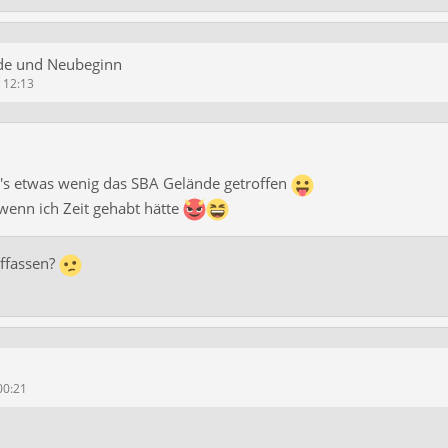
de und Neubeginn
m 12:13
s etwas wenig das SBA Gelände getroffen
wenn ich Zeit gehabt hätte
uffassen?
00:21