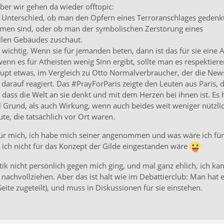
ber wir gehen da wieder offtopic:
 Unterschied, ob man den Opfern eines Terroranschlages gedenk
n sind, oder ob man der symbolischen Zerstörung eines
llen Gebäudes zuschaut.
 wichtig. Wenn sie für jemanden beten, dann ist das für sie eine A
enn es für Atheisten wenig Sinn ergibt, sollte man es respektiere
pt etwas, im Vergleich zu Otto Normalverbraucher, der die New
 darauf reagiert. Das #PrayForParis zeigte den Leuten aus Paris, d
dass die Welt an sie denkt und mit dem Herzen bei ihnen ist. Es 
Grund, als auch Wirkung, wenn auch beides weit weniger nützli
eute, die tatsächlich vor Ort waren.
 für mich, ich habe mich seiner angenommen und was wäre ich für
 ich nicht für das Konzept der Gilde eingestanden wäre
itik nicht persönlich gegen mich ging, und mal ganz ehlich, ich ka
g nachvollziehen. Aber das ist halt wie im Debattierclub: Man hat e
te zugeteilt), und muss in Diskussionen für sie einstehen.