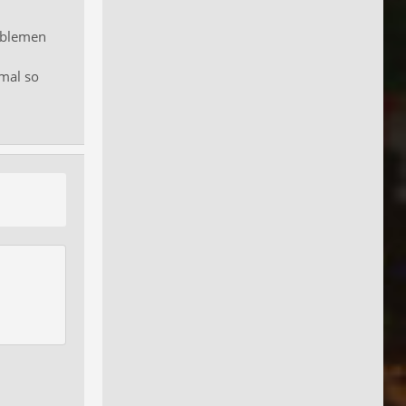
roblemen
nmal so