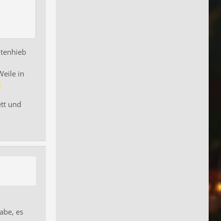
itenhieb
Weile in
tt und
abe, es