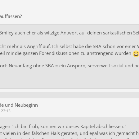
 auffassen?
miley auch eher als witzige Antwort auf deinen sarkastischen Se
cht mehr als Angriff auf. Ich selbst habe die SBA schon vor einer 
 weil mir die ganzen Forendiskussionen zu anstrengend wurden
rt: Neuanfang ohne SBA = ein Ansporn, serverweit sozial und ne
de und Neubeginn
m 22:13
sagen "Ich bin froh, können wir dieses Kapitel abschliessen."
 vielen in den falschen Hals geraten, und egal was ich gemacht h