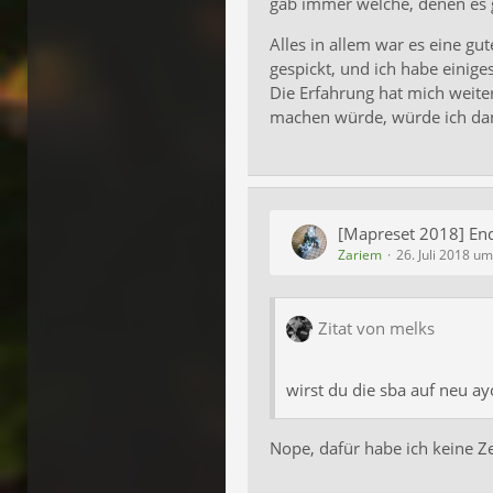
gab immer welche, denen es g
Alles in allem war es eine gu
gespickt, und ich habe einige
Die Erfahrung hat mich weite
machen würde, würde ich d
[Mapreset 2018] En
Zariem
26. Juli 2018 u
Zitat von melks
wirst du die sba auf neu a
Nope, dafür habe ich keine Z