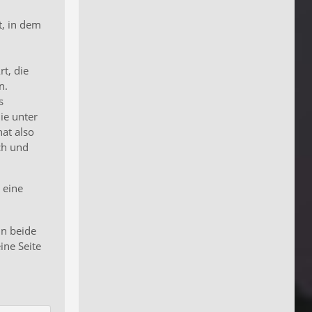
t, in dem
rt, die
n.
s
ie unter
hat also
ch und
 eine
nn beide
ine Seite