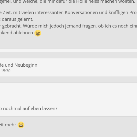
efiel, und welche, die mir dafür die Hölle heiss machen wollten.
te Zeit, mit vielen interessanten Konversationen und kniffligen P
s daraus gelernt.
r gebracht. Würde mich jedoch jemand fragen, ob ich es noch ei
ankend ablehnen
de und Neubeginn
m 15:30
yo nochmal aufleben lassen?
eit mehr