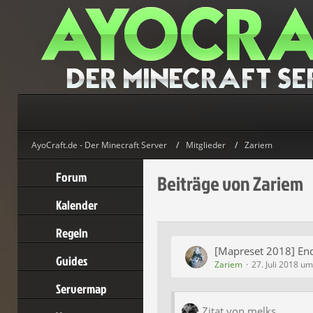
AyoCraft.de - Der Minecraft Server
Mitglieder
Zariem
Forum
Beiträge von Zariem
Kalender
Regeln
[Mapreset 2018] En
Guides
Zariem
27. Juli 2018 u
Servermap
Zitat von melks