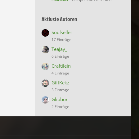
Aktivste Autoren
Soulseller
17 Einträge
TeaJay_
6 Einträge
Craftilein
4 Einträge
GiftKekz_
3 Einträge
Glibbor
2 Einträge