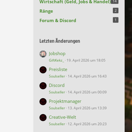
Wirtschaft (Geld, Jobs & Handel)
14
Ränge
2
Forum & Discord
1
Letzten Änderungen
Jobshop
GiftKekz_
19. April 2026 um 18:05
Preisliste
Soulseller
14. April 2026 um 16:43
Discord
Soulseller
14. April 2026 um 00:09
Projektmanager
Soulseller
13. April 2026 um 13:39
Creative-Welt
Soulseller
12. April 2026 um 20:23