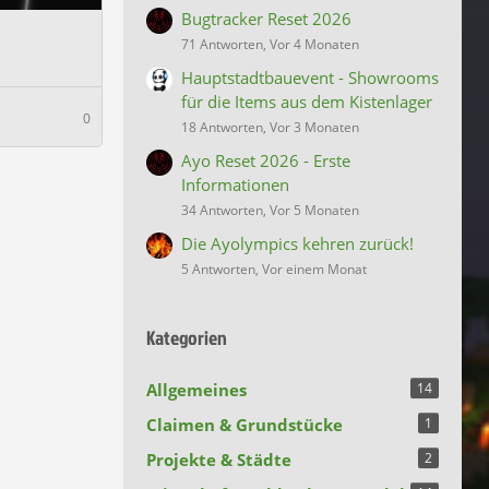
Bugtracker Reset 2026
71 Antworten, Vor 4 Monaten
Hauptstadtbauevent - Showrooms
für die Items aus dem Kistenlager
0
18 Antworten, Vor 3 Monaten
Ayo Reset 2026 - Erste
Informationen
34 Antworten, Vor 5 Monaten
Die Ayolympics kehren zurück!
5 Antworten, Vor einem Monat
Kategorien
Allgemeines
14
Claimen & Grundstücke
1
Projekte & Städte
2