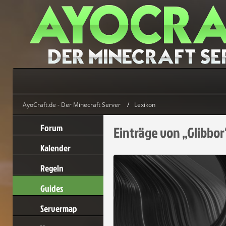
AyoCraft.de - Der Minecraft Server
Lexikon
Forum
Einträge von „Glibbo
Kalender
Regeln
Guides
Servermap