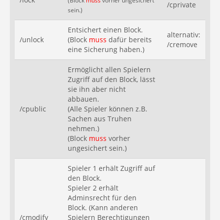
(Block
muss
vorher ungesichert
/cprivate
sein.)
Entsichert einen Block.
alternativ:
/unlock
(Block
muss
dafür bereits
/cremove
eine Sicherung haben.)
Ermöglicht allen Spielern
Zugriff auf den Block, lässt
sie ihn aber nicht
abbauen.
/cpublic
(Alle Spieler können z.B.
Sachen aus Truhen
nehmen.)
(Block
muss
vorher
ungesichert sein.)
Spieler 1 erhält Zugriff auf
den Block.
Spieler 2 erhält
Adminsrecht für den
Block. (Kann anderen
/cmodify
Spielern Berechtigungen