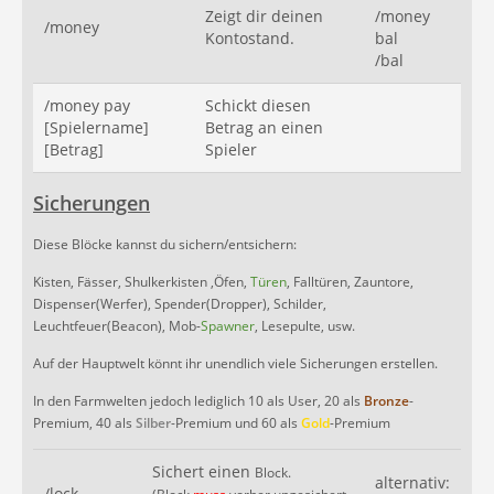
Zeigt dir deinen
/money
/money
Kontostand.
bal
/bal
/money pay
Schickt diesen
[Spielername]
Betrag an einen
[Betrag]
Spieler
Sicherungen
Diese Blöcke kannst du sichern/entsichern:
Kisten, Fässer, Shulkerkisten ,Öfen,
Türen
, Falltüren, Zauntore,
Dispenser(Werfer), Spender(Dropper), Schilder,
Leuchtfeuer(Beacon), Mob-
Spawner
, Lesepulte, usw.
Auf der Hauptwelt könnt ihr unendlich viele Sicherungen erstellen.
In den Farmwelten jedoch lediglich 10 als User, 20 als
Bronze
-
Premium, 40 als
Silber
-Premium und 60 als
Gold
-Premium
Sichert einen
Block.
alternativ:
/lock