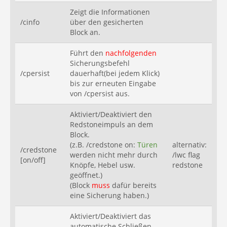
Zeigt die Informationen
/cinfo
über den gesicherten
Block an.
Führt den
nachfolgenden
Sicherungsbefehl
/cpersist
dauerhaft(bei jedem Klick)
bis zur erneuten Eingabe
von /cpersist aus.
Aktiviert/Deaktiviert den
Redstoneimpuls an dem
Block.
(z.B. /credstone on:
Türen
alternativ:
/credstone
werden nicht mehr durch
/lwc flag
[on/off]
Knöpfe, Hebel usw.
redstone
geöffnet.)
(Block
muss
dafür bereits
eine Sicherung haben.)
Aktiviert/Deaktiviert das
automatische Schließen