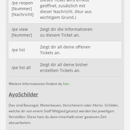
/pe reopen
geöffnet, zusätzlich mit
[Nummer]
dieser Nachricht. (Nur aus
[Nachricht]
wichtigem Grund.)
/pe view
Zeigt dir die Informationen
[Nummer]
zu diesem Ticket an.
Zeigt dir all deine offenen
/pe list
Tickets an.
Zeigt dir all deine bisher
/pe list all
erstellten Tickets an.
Weitere Informationen findest du
hier
.
AyoSchilder
Das sind Bauregel, Weiterbauen, Verschönern oder Abriss -Schilder,
welche dir von einem Staff Mitlgied gesetzt werden bei jeweiligen
Verstößen. Diese hast du dann innerhalb einer gewissen Zeit
abzuarbeiten.