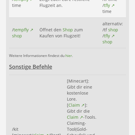
time
Flugzeit an.
/
tfly
time
alternativ:
/
tempfly
Öffnet den
Shop
zum
/tf
shop
shop
Kaufen von Flugzeit!
/
tfly
shop
Weitere Informationen findest du
hier
.
Sonstige Befehle
[Minecart]:
Gibt dir eine
kostenlose
Lore.
[
Claim
]:
Gibt dir die
Claim
-Tools.
Claiming-
/kit
Tool(Gold-