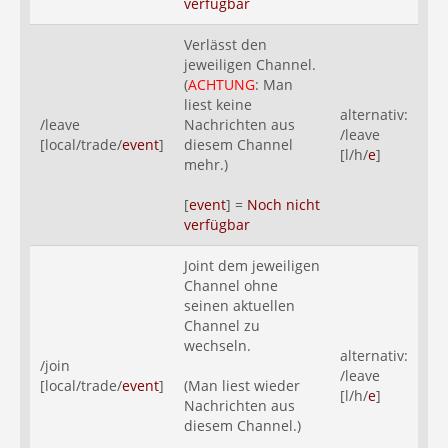
verfügbar
Verlässt den
jeweiligen Channel.
(
ACHTUNG
: Man
liest keine
alternativ:
/leave
Nachrichten aus
/leave
[local/trade/
event
]
diesem Channel
[l/h/
e
]
mehr.)
[
event
] =
Noch nicht
verfügbar
Joint dem jeweiligen
Channel ohne
seinen aktuellen
Channel zu
wechseln.
alternativ:
/join
/leave
[local/trade/
event
]
(Man liest wieder
[l/h/
e
]
Nachrichten aus
diesem Channel.)