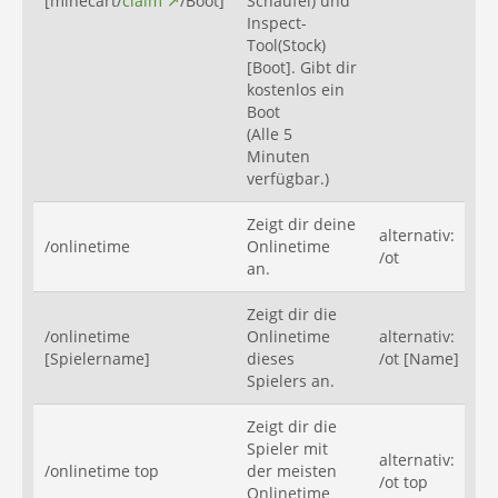
[minecart/
claim
/Boot]
Schaufel) und
Inspect-
Tool(Stock)
[Boot]. Gibt dir
kostenlos ein
Boot
(Alle 5
Minuten
verfügbar.)
Zeigt dir deine
alternativ:
/onlinetime
Onlinetime
/ot
an.
Zeigt dir die
/onlinetime
Onlinetime
alternativ:
[Spielername]
dieses
/ot [Name]
Spielers an.
Zeigt dir die
Spieler mit
alternativ:
/onlinetime top
der meisten
/ot top
Onlinetime