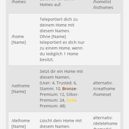
/homes
/homelist
Homes auf.
/listhomes
Teleportiert dich zu
deinem Home mit
diesem Namen.
/home
Ohne [Name]
[Name]
teleportiert es dich nur
zu einem Home, wenn
du lediglich 1 Home
besitzt.
Setzt dir ein Home mit
diesem Namen.
(User: 4, Trusted: 6,
alternativ:
/sethome
Stamm: 10,
Bronze
-
/creathome
[Name]
Premium: 12,
Silber
-
/homeset
Premium: 24,
Gold
-
Premium: 48)
alternativ:
/delhome
Löscht dein Home mit
/deletehome
[Name]
diesem Namen.