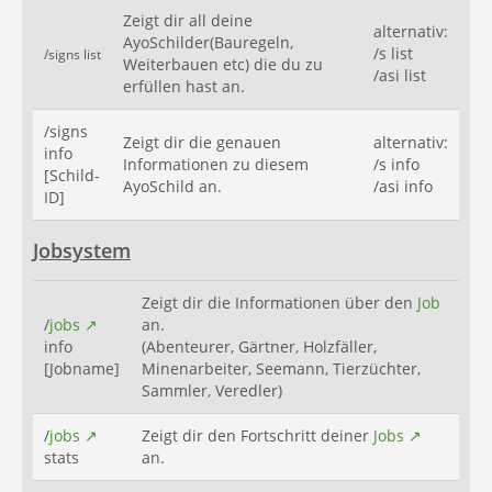
Zeigt dir all deine
alternativ:
AyoSchilder(Bauregeln,
/s list
/signs list
Weiterbauen etc) die du zu
/asi list
erfüllen hast an.
/signs
Zeigt dir die genauen
alternativ:
info
Informationen zu diesem
/s info
[Schild-
AyoSchild an.
/asi info
ID]
Jobsystem
Zeigt dir die Informationen über den
Job
/
jobs
an.
info
(Abenteurer, Gärtner, Holzfäller,
[Jobname]
Minenarbeiter, Seemann, Tierzüchter,
Sammler, Veredler)
/
jobs
Zeigt dir den Fortschritt deiner
Jobs
stats
an.