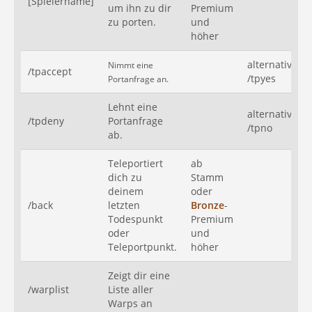
[Spielername]
um ihn zu dir
Premium
zu porten.
und
höher
alternativ:
Nimmt eine
/tpaccept
/tpyes
Portanfrage an.
Lehnt eine
alternativ:
/tpdeny
Portanfrage
/tpno
ab.
Teleportiert
ab
dich zu
Stamm
deinem
oder
/back
letzten
Bronze
-
Todespunkt
Premium
oder
und
Teleportpunkt.
höher
Zeigt dir eine
/warplist
Liste aller
Warps an