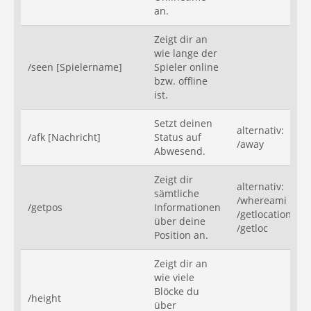
an.
Zeigt dir an
wie lange der
/seen [Spielername]
Spieler online
bzw. offline
ist.
Setzt deinen
alternativ:
/afk [Nachricht]
Status auf
/away
Abwesend.
Zeigt dir
alternativ:
sämtliche
/whereami
/getpos
Informationen
/getlocation
über deine
/getloc
Position an.
Zeigt dir an
wie viele
Blöcke du
/height
über