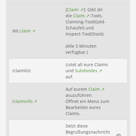
[
Claim
]: Gibt dir
die
Claim
-Tools.
Claiming-Tool(Gold-
Schaufel) und
/kit
claim
Inspect-Tool(Stock)
(Alle 5 Minuten
verfügbar.)
Listet all eure Claims
/claimlist
und
Subdivides
auf.
Auf eurem
Claim
asuzuführen.
/
claiminfo
Öffnet ein Menü zum
Bearbeiten eures
Claims.
Setzt diese
Begrüßungsnachricht
ab