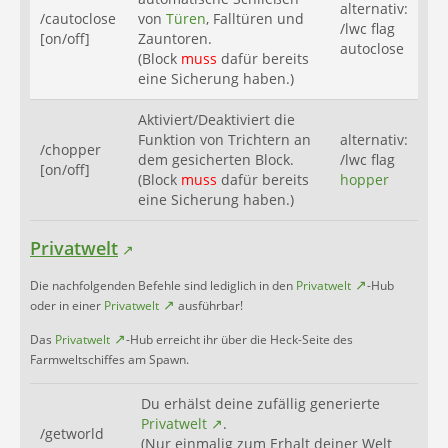
alternativ:
/cautoclose
von
Türen
, Falltüren und
/lwc flag
[on/off]
Zauntoren.
autoclose
(Block
muss
dafür bereits
eine Sicherung haben.)
Aktiviert/Deaktiviert die
Funktion von Trichtern an
alternativ:
/chopper
dem gesicherten Block.
/lwc flag
[on/off]
(Block
muss
dafür bereits
hopper
eine Sicherung haben.)
Privatwelt
Die nachfolgenden Befehle sind lediglich in den
Privatwelt
-Hub
oder in einer
Privatwelt
ausführbar!
Das
Privatwelt
-Hub erreicht ihr über die Heck-Seite des
Farmweltschiffes am Spawn.
Du erhälst deine zufällig generierte
Privatwelt
.
/getworld
(Nur einmalig zum Erhalt deiner Welt