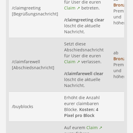
für User die euren
Bronze
-
/claimgreeting
Claim
betreten.
Premium
[Begrüßungsnachricht]
und
/claimgreeting clear
höher
löscht die aktuelle
Nachricht.
Setzt diese
Abschiedsnachricht
ab
für User die euren
Bronze
-
/claimfarewell
Claim
verlassen.
Premium
[Abschiedsnachricht]
und
/claimfarewell clear
höher
löscht die aktuelle
Nachricht.
Erhöht die Anzahl
eurer claimbaren
/buyblocks
Blöcke.
Kosten: 4
Pixel pro Block
Auf eurem
Claim