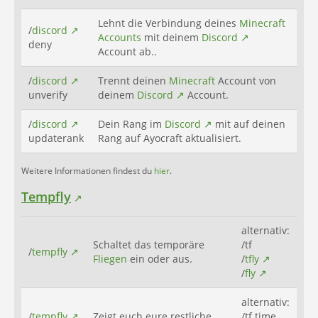
Lehnt die Verbindung deines
Minecraft
/
discord
Accounts
mit deinem
Discord
deny
Account ab..
/
discord
Trennt deinen
Minecraft
Account von
unverify
deinem
Discord
Account.
/
discord
Dein Rang im
Discord
mit auf deinen
updaterank
Rang auf Ayocraft aktualisiert.
Weitere Informationen findest du
hier
.
Tempfly
alternativ:
Schaltet das temporäre
/tf
/
tempfly
Fliegen
ein oder aus.
/
tfly
/
fly
alternativ:
/
tempfly
Zeigt euch eure restliche
/tf time