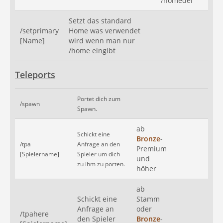
/homedel
Setzt das standard
/setprimary
Home was verwendet
[Name]
wird wenn man nur
/home eingibt
Teleports
Portet dich zum
/spawn
Spawn.
ab
Schickt eine
Bronze
-
/tpa
Anfrage an den
Premium
[Spielername]
Spieler um dich
und
zu ihm zu porten.
höher
ab
Schickt eine
Stamm
Anfrage an
oder
/tpahere
den Spieler
Bronze
-